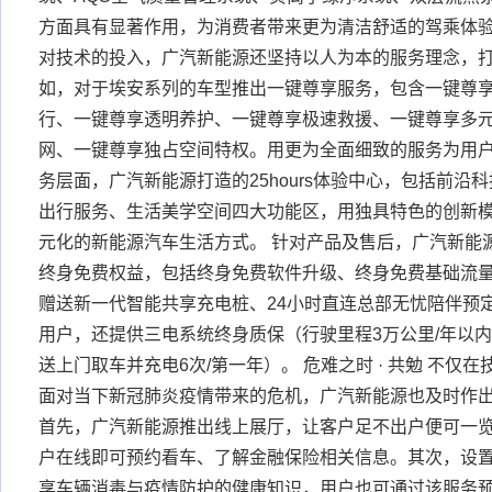
方面具有显著作用，为消费者带来更为清洁舒适的驾乘体验。 
对技术的投入，广汽新能源还坚持以人为本的服务理念，
如，对于埃安系列的车型推出一键尊享服务，包含一键尊
行、一键尊享透明养护、一键尊享极速救援、一键尊享多
网、一键尊享独占空间特权。用更为全面细致的服务为用户
务层面，广汽新能源打造的25hours体验中心，包括前沿
出行服务、生活美学空间四大功能区，用独具特色的创新
元化的新能源汽车生活方式。 针对产品及售后，广汽新能源在
终身免费权益，包括终身免费软件升级、终身免费基础流
赠送新一代智能共享充电桩、24小时直连总部无忧陪伴预定
用户，还提供三电系统终身质保（行驶里程3万公里/年以
送上门取车并充电6次/第一年）。 危难之时 · 共勉 不仅
面对当下新冠肺炎疫情带来的危机，广汽新能源也及时作
首先，广汽新能源推出线上展厅，让客户足不出户便可一
户在线即可预约看车、了解金融保险相关信息。其次，设置
享车辆消毒与疫情防护的健康知识，用户也可通过该服务