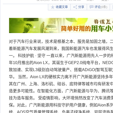
收藏文章
分享
评论
(0条)
对于汽车行业来说，技术是根基之本、服务是加固之墙，
着新能源汽车发展风潮到来，我国新能源汽车也发展得风
一。 科技护航 · 坚守 一直以来，广汽新能源用先人一步
年10月推出的Aion LX，其诞生于GEP2.0纯电平台，NED
致加速、实现L3级别自动驾驶量产、搭载ADiGO(智驾互
华。 当然，Aion LX的硬核实力离不开广汽新能源坚持
其在广州、上海、洛杉矶、硅谷、底特律等城市均有研发
造更多可能性。在智能化方面，广汽新能源与华为、腾讯
技为造车服务。 受疫情影响，大环境悄然改变了汽车消费
保。对此，广汽新能源用科技守护用户健康，例如Aion系
统、AQS空气质量管理系统、负离子绿净系统、双层流热