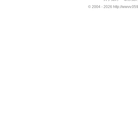
© 2004 -
2026 http://wwvv.059