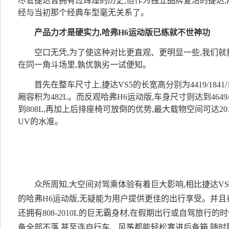
尽管捷达曾拥有过辉煌的历史,但作为独立品牌复活的捷达,除
经与当初那个经典车型毫无关系了。
产品力才是硬实力,哈弗H6运动版已练就不世神功
空口无凭,为了使这种对比更直观、更明显一些,我们就把
在同一角斗场里,孰优孰劣一试便知。
首先在整车尺寸上,捷达VS5的长宽高分别为4419/1841/16
厢容积为482L。而反观哈弗H6运动版,车身尺寸则达到4649/18
到808L,再加上后排座椅可放倒的优势,最大载物空间可达20
UV的水准。
众所周知,大空间对驾乘体验有着巨大影响,相比捷达VS
的哈弗H6运动版,无疑能为用户提供更佳的出行享受。并且
还拥有808-2010L的巨无霸身材,在假期出行或自驾旅行
备全部不落,甚至连自行车、风筝都能轻松塞进后备箱,随