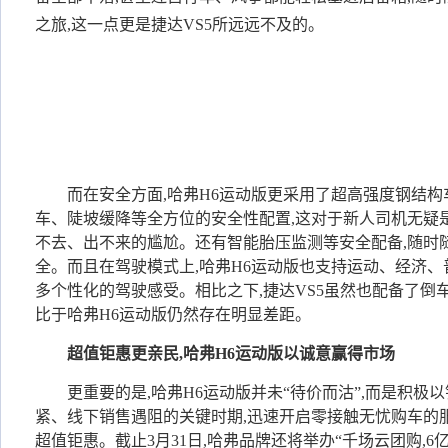
之旅,这一点更是捷达VS5所远远不及的。
而在安全方面,哈弗H6运动版更采用了超高强度钢结构
车、陡坡缓降等全方位的安全性配置,这对于新人司机无疑
不去、出不来的尴尬。还有智能胎压监测等安全配备,随时
全。而且在驾驶模式上,哈弗H6运动版也支持运动、经济、
多个性化的驾驶感受。相比之下,捷达VS5虽然也配备了倒
比于哈弗H6运动版仍然存在明显差距。
超值钜惠更亲民,哈弗H6运动版以诚意赢得市场
更重要的是,哈弗H6运动版并未“待价而沽”,而是积极
紧、线下销售遇阻的关键时期,迅速开启零接触无忧购车的
超值钜惠。截止3月31日,哈弗品牌还将举办“千场云团购,6