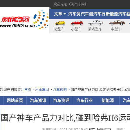
欢迎光临《河南车网》
文章
汽车资
汽车测
汽车行
新能源
汽车
讯
评
业
家
微型车
小型车
紧凑型车
中型车
您现在的位置：
主页
>
河南车网
>
汽车选购
> 国产神车产品力对比,碰到哈弗H6运动
网站首页
汽车资讯
汽车测评
汽车行业
新能源
汽
国产神车产品力对比,碰到哈弗H6运动
发布时间：2021-03-07 15:42:06
来源：
类型：