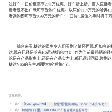
过好车一口价至高享2.41万优惠、好车折上折、百人直播
费者足不出户就可享受购车优惠。
以原价11.4万元的哈弗
者选购即可享受8.99万元的新车“一口价”,最佳入手时机千
综合来看,捷达的重生令人们看到了情怀再现,但如今
达,现在已经是哈弗H6运动版的时代。作为当前最畅销的经典
论是在产品形象上,还是在产品实力上,都已远超同级,碰到这
捷达VS5的车主,都要大喊“后悔”了。
文章标签：
上一篇：
【ConExpo2020】三一微挖“掘”胜美国展，Show出“硬核”实力！
下一篇：
特别的日子里，有BEIJING汽车智能健康座舱同行