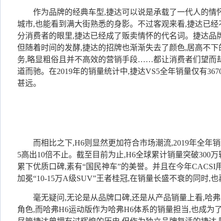
作为品牌的经典车型,捷达可以说是承载了一代人的情
城市,也能看到满大街熟悉的身影。不过客观来看,捷达已经
分消费者的眼里,捷达已经成了贩卖情怀的代名词。捷达品牌
但随着时间的发酵,捷达的招牌也渐渐失去了颜色,居高不下
务,略显粗俗且并不高效的营销手段……都让消费者们望而
道而驰。在2019年的销量统计中,捷达VS5全年销量仅有36
甚远。
而相比之下,H6则显然更加符合市场潮流,2019年全年销量
5高出10倍不止。截至目前为止,H6全球累计销量突破300
累下优质口碑,素有“国民神车”的美誉。并且在今年CACSI
加冕“10-15万A级SUV”王者桂冠,在销量长盛不衰的同时
毫无疑问,无论是从品牌口碑,还是从产品销量上看,哈
角色,而哈弗H6运动版作为哈弗H6体系的销量担当,也成