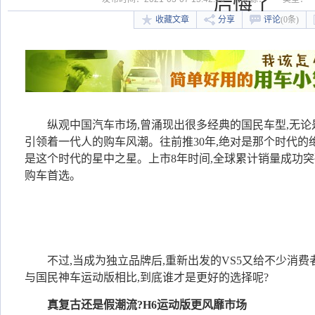
后悔了
收藏文章
分享
评论
(0条)
纵观中国汽车市场,曾涌现出很多经典的国民车型,无论
引领着一代人的购车风潮。往前推30年,绝对是那个时代的绝
是这个时代的星中之星。上市8年时间,全球累计销量成功突破
购车首选。
不过,当成为独立品牌后,重新出发的VS5又给不少消费
与国民神车运动版相比,到底谁才是更好的选择呢?
真复古还是假潮流?H6运动版更风靡市场